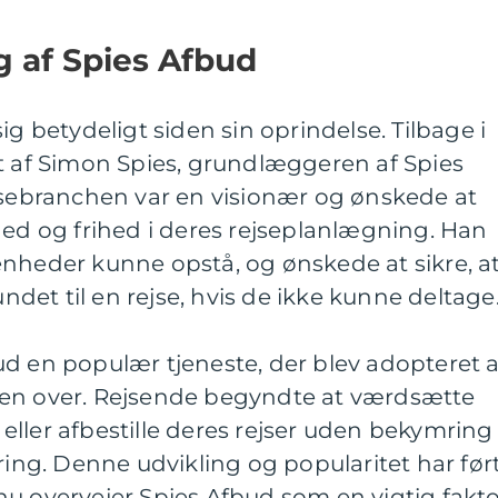
g af Spies Afbud
ig betydeligt siden sin oprindelse. Tilbage i
t af Simon Spies, grundlæggeren af Spies
ejsebranchen var en visionær og ønskede at
hed og frihed i deres rejseplanlægning. Han
enheder kunne opstå, og ønskede at sikre, a
undet til en rejse, hvis de ikke kunne deltage
d en populær tjeneste, der blev adopteret a
den over. Rejsende begyndte at værdsætte
ller afbestille deres rejser uden bekymring
ring. Denne udvikling og popularitet har før
u overvejer Spies Afbud som en vigtig fakto