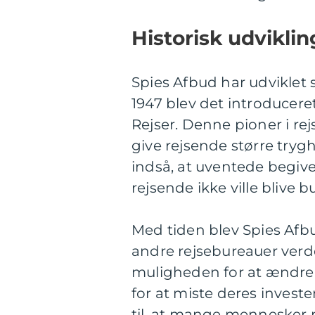
Historisk udviklin
Spies Afbud har udviklet s
1947 blev det introducere
Rejser. Denne pioner i r
give rejsende større tryg
indså, at uventede begiv
rejsende ikke ville blive b
Med tiden blev Spies Afbu
andre rejsebureauer ver
muligheden for at ændre e
for at miste deres investe
til, at mange mennesker n