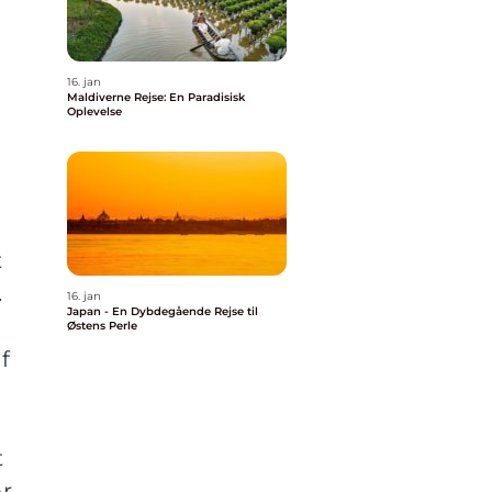
16. jan
Maldiverne Rejse: En Paradisisk
Oplevelse
t
.
16. jan
Japan - En Dybdegående Rejse til
Østens Perle
f
t
r,