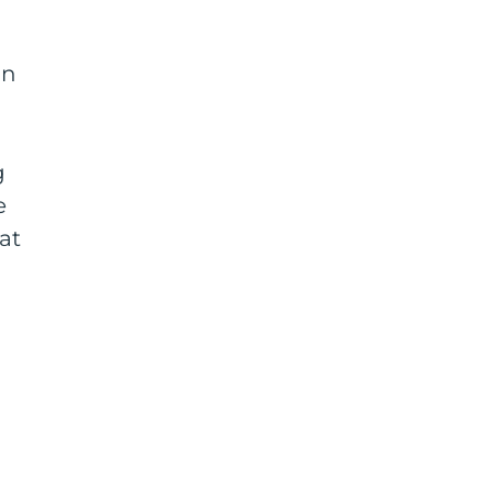
an
g
e
at