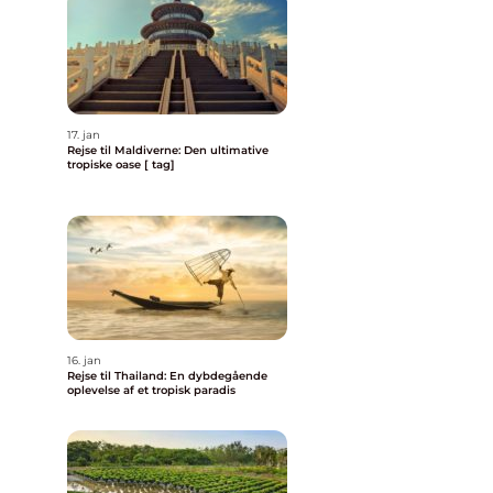
17. jan
Rejse til Maldiverne: Den ultimative
tropiske oase [ tag]
16. jan
Rejse til Thailand: En dybdegående
oplevelse af et tropisk paradis