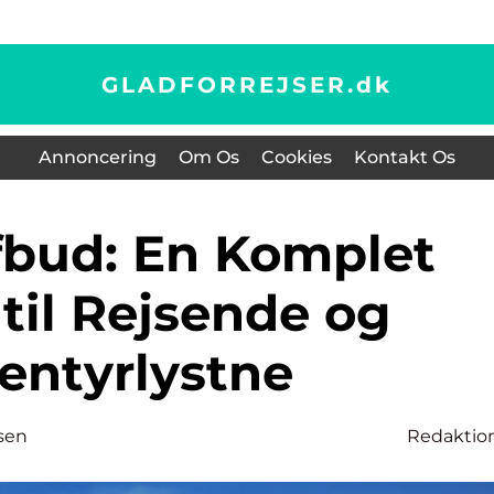
GLADFORREJSER.
dk
Annoncering
Om Os
Cookies
Kontakt Os
til Rejsende og
entyrlystne
sen
Redaktio