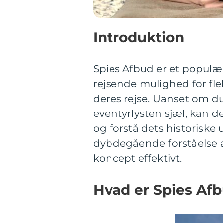
Introduktion
Spies Afbud er et populær
rejsende mulighed for flek
deres rejse. Uanset om du 
eventyrlysten sjæl, kan d
og forstå dets historiske 
dybdegående forståelse a
koncept effektivt.
Hvad er Spies Af