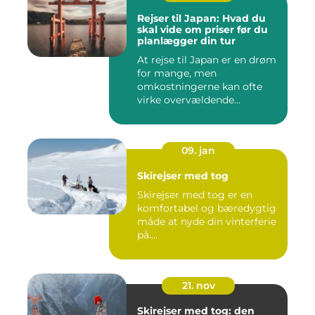
Rejser til Japan: Hvad du
skal vide om priser før du
planlægger din tur
At rejse til Japan er en drøm
for mange, men
omkostningerne kan ofte
virke overvældende...
09. jan
Skirejser med tog
Skirejser med tog er en
komfortabel og bæredygtig
måde at nyde din vinterferie
på....
21. nov
Skirejser med tog: den