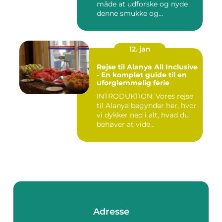
måde at udforske og nyde
denne smukke og...
12. jan
Rejse til Alanya All Inclusive
- En komplet guide til en
uforglemmelig ferie
INTRODUKTION: Vores rejse
til Alanya begynder her, hvor
vi dykker ned i alt, hvad du
behøver at vide...
Adresse