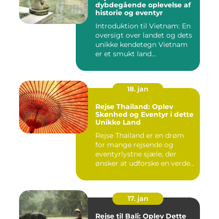
dybdegående oplevelse af
historie og eventyr
Introduktion til Vietnam: En
oversigt over landet og dets
unikke kendetegn Vietnam
er et smukt land...
18. jan
Rejse Thailand: Oplev
Skønhed og Eventyr i dette
Unikke Land
Rejse Thailand er en drøm
for mange rejsende og
eventyrlystne sjæle, der
ønsker at udforske en verde...
17. jan
Rejse til Bali: Oplev Dette