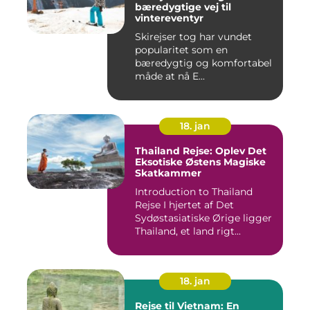
bæredygtige vej til
vintereventyr
Skirejser tog har vundet
popularitet som en
bæredygtig og komfortabel
måde at nå E...
18. jan
Thailand Rejse: Oplev Det
Eksotiske Østens Magiske
Skatkammer
Introduction to Thailand
Rejse I hjertet af Det
Sydøstasiatiske Ørige ligger
Thailand, et land rigt...
18. jan
Rejse til Vietnam: En