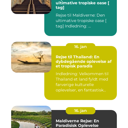
ultimative tropiske oase [
tag]
Rejse til Maldiverne: Den
ultimative tropiske oase [
tag] Indledning: ...
16. jan
Rejse til Thailand: En
dybdegående oplevelse af
et tropisk paradis
Indledning: Velkommen til
Thailand et land fyldt med
farverige kulturelle
oplevelser, en fantastisk...
16. jan
Maldiverne Rejse: En
Paradisisk Oplevelse