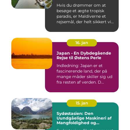
Hvis du drømmer om at
besøge et ægte tropisk
paradis, er Maldiverne et
rejsemål, der helt sikkert vi...
16. jan
Japan - En Dybdegående
Rejse til Østens Perle
Indledning: Japan er et
fascinerende land, der på
mange måder skiller sig ud
fra resten af verden. D...
15. jan
Sydøstasien: Den
Uundgåelige Maskineri af
Mangfoldighed og
Skønhed [INDSÆT VIDEO