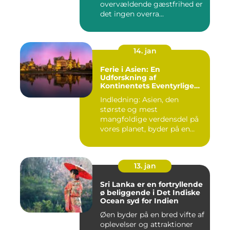
overvældende gæstfrihed er
det ingen overra...
14. jan
Ferie i Asien: En
Udforskning af
Kontinentets Eventyrlige
Skatte
Indledning: Asien, den
største og mest
mangfoldige verdensdel på
vores planet, byder på en
uovertru...
13. jan
Sri Lanka er en fortryllende
ø beliggende i Det Indiske
Ocean syd for Indien
Øen byder på en bred vifte af
oplevelser og attraktioner