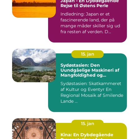
Japan - En Dybdegående
Rejse til Østens Perle
Indledning: Japan er et
fascinerende land, der på
mange måder skiller sig ud
fra resten af verden. D...
15. jan
Sydøstasien: Den
Uundgåelige Maskineri af
Mangfoldighed og
Skønhed [INDSÆT VIDEO
Sydøstasien: Skatkammeret
HER]
af Kultur og Eventyr En
Regional Mosaik af Smilende
Lande ...
15. jan
Kina: En Dybdegående