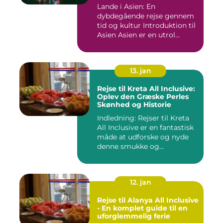
Lande i Asien: En
dybdegående rejse gennem
tid og kultur Introduktion til
Asien Asien er en utrol...
13. jan
Rejse til Kreta All Inclusive:
Oplev den Græske Perles
Skønhed og Historie
Indledning: Rejser til Kreta
All Inclusive er en fantastisk
måde at udforske og nyde
denne smukke og...
12. jan
Rejse til Alanya All Inclusive
- En komplet guide til en
uforglemmelig ferie