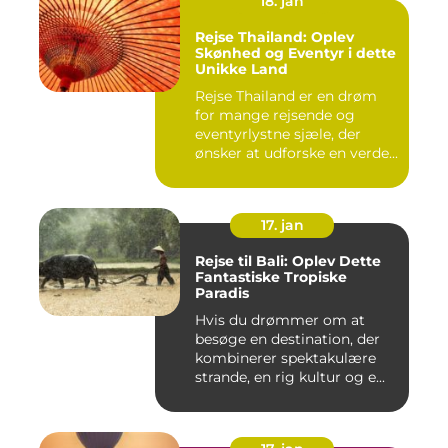
18. jan
Rejse Thailand: Oplev
Skønhed og Eventyr i dette
Unikke Land
Rejse Thailand er en drøm
for mange rejsende og
eventyrlystne sjæle, der
ønsker at udforske en verde...
17. jan
Rejse til Bali: Oplev Dette
Fantastiske Tropiske
Paradis
Hvis du drømmer om at
besøge en destination, der
kombinerer spektakulære
strande, en rig kultur og e...