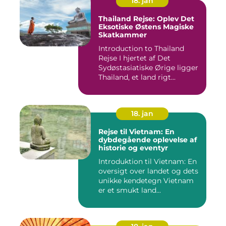
18. jan
Thailand Rejse: Oplev Det
Eksotiske Østens Magiske
Skatkammer
Introduction to Thailand
Rejse I hjertet af Det
Sydøstasiatiske Ørige ligger
Thailand, et land rigt...
18. jan
Rejse til Vietnam: En
dybdegående oplevelse af
historie og eventyr
Introduktion til Vietnam: En
oversigt over landet og dets
unikke kendetegn Vietnam
er et smukt land...