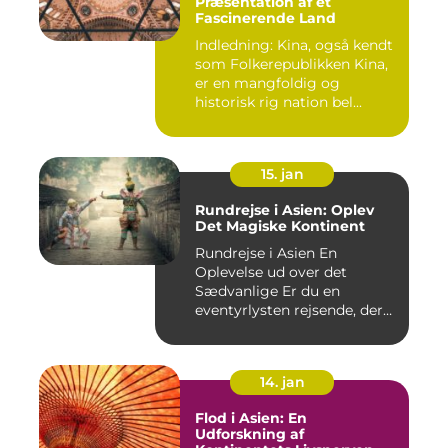
Præsentation af et
Fascinerende Land
Indledning: Kina, også kendt
som Folkerepublikken Kina,
er en mangfoldig og
historisk rig nation bel...
15. jan
Rundrejse i Asien: Oplev
Det Magiske Kontinent
Rundrejse i Asien En
Oplevelse ud over det
Sædvanlige Er du en
eventyrlysten rejsende, der
drømmer...
14. jan
Flod i Asien: En
Udforskning af