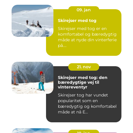
09. jan
Skirejser med tog
Skirejser med tog er en
komfortabel og bæredygtig
måde at nyde din vinterferie
på....
21. nov
Skirejser med tog: den
bæredygtige vej til
vintereventyr
Skirejser tog har vundet
popularitet som en
bæredygtig og komfortabel
måde at nå E...