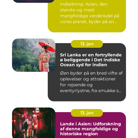
Skatte
Indledning: Asien, den
største og mest
mangfoldige verdensdel på
vores planet, byder på en
uovertru...
13. jan
Sri Lanka er en fortryllende
ø beliggende i Det Indiske
Ocean syd for Indien
Øen byder på en bred vifte af
oplevelser og attraktioner
for rejsende og
eventyrlystne, fra smukke s...
13. jan
Lande i Asien: Udforskning
af denne mangfoldige og
historiske region