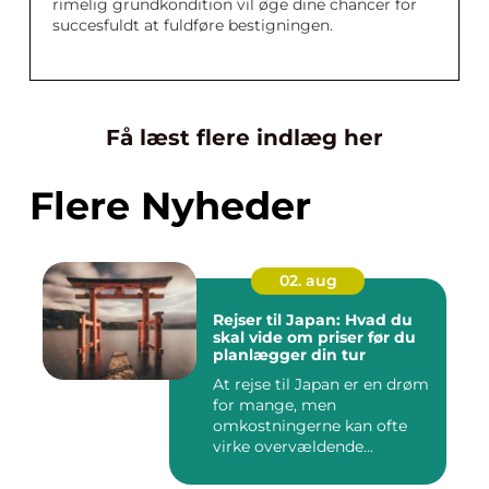
rimelig grundkondition vil øge dine chancer for
succesfuldt at fuldføre bestigningen.
Få læst flere indlæg her
Flere Nyheder
02. aug
Rejser til Japan: Hvad du
skal vide om priser før du
planlægger din tur
At rejse til Japan er en drøm
for mange, men
omkostningerne kan ofte
virke overvældende...