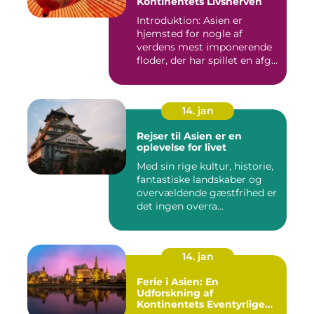
Kontinentets Livsnerven
Introduktion: Asien er
hjemsted for nogle af
verdens mest imponerende
floder, der har spillet en afg...
14. jan
Rejser til Asien er en
oplevelse for livet
Med sin rige kultur, historie,
fantastiske landskaber og
overvældende gæstfrihed er
det ingen overra...
14. jan
Ferie i Asien: En
Udforskning af
Kontinentets Eventyrlige