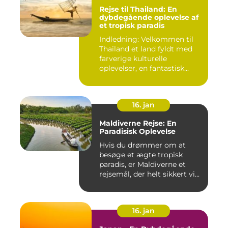
Rejse til Thailand: En
dybdegående oplevelse af
et tropisk paradis
Indledning: Velkommen til
Thailand et land fyldt med
farverige kulturelle
oplevelser, en fantastisk...
16. jan
Maldiverne Rejse: En
Paradisisk Oplevelse
Hvis du drømmer om at
besøge et ægte tropisk
paradis, er Maldiverne et
rejsemål, der helt sikkert vi...
16. jan