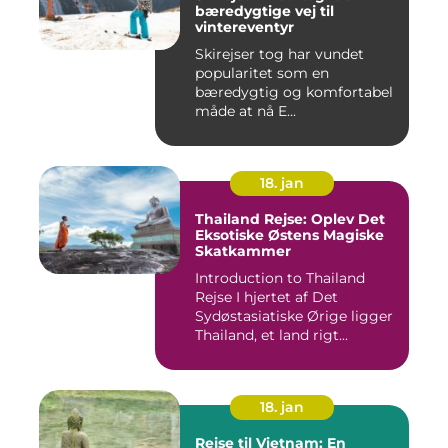
bæredygtige vej til
vintereventyr
Skirejser tog har vundet
popularitet som en
bæredygtig og komfortabel
måde at nå E...
18. jan
Thailand Rejse: Oplev Det
Eksotiske Østens Magiske
Skatkammer
Introduction to Thailand
Rejse I hjertet af Det
Sydøstasiatiske Ørige ligger
Thailand, et land rigt...
18. jan
Rejse til Vietnam: En