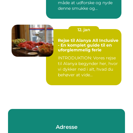
måde at udforske og nyde
denne smukke og...
12. jan
Rejse til Alanya All Inclusive
- En komplet guide til en
uforglemmelig ferie
INTRODUKTION: Vores rejse
til Alanya begynder her, hvor
vi dykker ned i alt, hvad du
behøver at vide...
Adresse