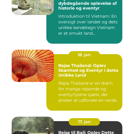
dybdegående oplevelse af
historie og eventyr
Introduktion til Vietnam: En
oversigt over landet og dets
unikke kendetegn Vietnam
er et smukt land...
18. jan
Rejse Thailand: Oplev
Skønhed og Eventyr i dette
Unikke Land
Rejse Thailand er en drøm
for mange rejsende og
eventyrlystne sjæle, der
ønsker at udforske en verde...
17. jan
Rejse til Bali: Oplev Dette