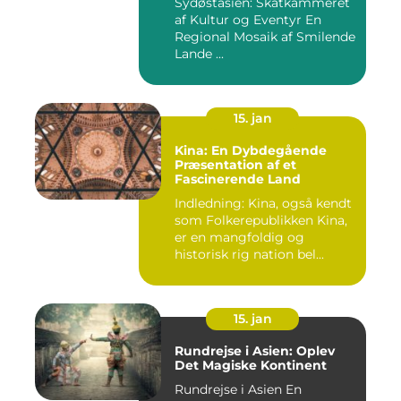
Sydøstasien: Skatkammeret
HER]
af Kultur og Eventyr En
Regional Mosaik af Smilende
Lande ...
15. jan
Kina: En Dybdegående
Præsentation af et
Fascinerende Land
Indledning: Kina, også kendt
som Folkerepublikken Kina,
er en mangfoldig og
historisk rig nation bel...
15. jan
Rundrejse i Asien: Oplev
Det Magiske Kontinent
Rundrejse i Asien En