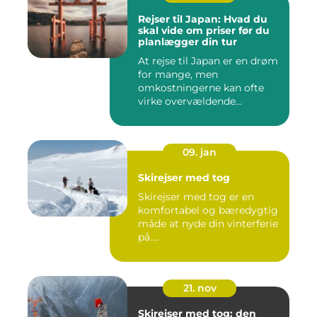
Rejser til Japan: Hvad du
skal vide om priser før du
planlægger din tur
At rejse til Japan er en drøm
for mange, men
omkostningerne kan ofte
virke overvældende...
09. jan
Skirejser med tog
Skirejser med tog er en
komfortabel og bæredygtig
måde at nyde din vinterferie
på....
21. nov
Skirejser med tog: den