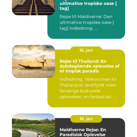
ultimative tropiske oase [
tag]
Rejse til Maldiverne: Den
ultimative tropiske oase [
tag] Indledning: ...
16. jan
Rejse til Thailand: En
dybdegående oplevelse af
et tropisk paradis
Indledning: Velkommen til
Thailand et land fyldt med
farverige kulturelle
oplevelser, en fantastisk...
16. jan
Maldiverne Rejse: En
Paradisisk Oplevelse