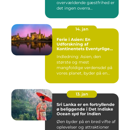
overvældende gæstfrihed er
det ingen overra...
14. jan
Ferie i Asien: En
Udforskning af
Kontinentets Eventyrlige
Skatte
Indledning: Asien, den
største og mest
mangfoldige verdensdel på
vores planet, byder på en
uovertru...
13. jan
Sri Lanka er en fortryllende
ø beliggende i Det Indiske
Ocean syd for Indien
Øen byder på en bred vifte af
oplevelser og attraktioner