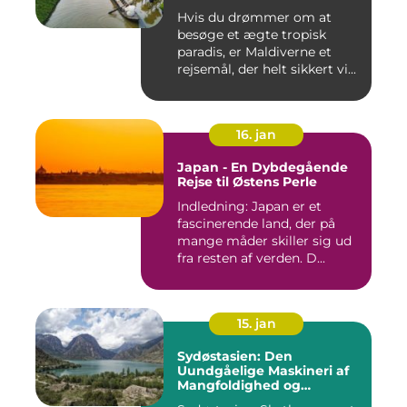
Hvis du drømmer om at
besøge et ægte tropisk
paradis, er Maldiverne et
rejsemål, der helt sikkert vi...
16. jan
Japan - En Dybdegående
Rejse til Østens Perle
Indledning: Japan er et
fascinerende land, der på
mange måder skiller sig ud
fra resten af verden. D...
15. jan
Sydøstasien: Den
Uundgåelige Maskineri af
Mangfoldighed og
Skønhed [INDSÆT VIDEO