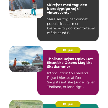
Skirejser med tog: den
bæredygtige vej til
vintereventyr
Skirejser tog har vundet
popularitet som en
bæredygtig og komfortabel
måde at nå E...
18. jan
Thailand Rejse: Oplev Det
Eksotiske Østens Magiske
Skatkammer
Introduction to Thailand
Rejse I hjertet af Det
Sydøstasiatiske Ørige ligger
Thailand, et land rigt...
18. jan