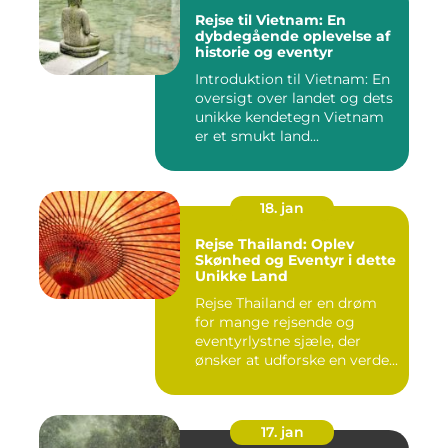
Rejse til Vietnam: En
dybdegående oplevelse af
historie og eventyr
Introduktion til Vietnam: En
oversigt over landet og dets
unikke kendetegn Vietnam
er et smukt land...
18. jan
Rejse Thailand: Oplev
Skønhed og Eventyr i dette
Unikke Land
Rejse Thailand er en drøm
for mange rejsende og
eventyrlystne sjæle, der
ønsker at udforske en verde...
17. jan