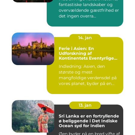
fantastiske landskaber og
overvældende gæstfrihed er
det ingen overra...
14. jan
Ferie i Asien: En
Udforskning af
Kontinentets Eventyrlige
Skatte
Indledning: Asien, den
største og mest
mangfoldige verdensdel på
vores planet, byder på en
uovertru...
13. jan
Sri Lanka er en fortryllende
ø beliggende i Det Indiske
Ocean syd for Indien
Øen byder på en bred vifte af