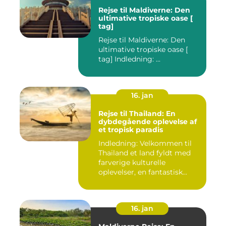
Rejse til Maldiverne: Den
ultimative tropiske oase [
tag]
Rejse til Maldiverne: Den
ultimative tropiske oase [
tag] Indledning: ...
16. jan
Rejse til Thailand: En
dybdegående oplevelse af
et tropisk paradis
Indledning: Velkommen til
Thailand et land fyldt med
farverige kulturelle
oplevelser, en fantastisk...
16. jan