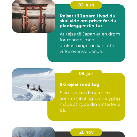
02. aug
Rejser til Japan: Hvad du
skal vide om priser før du
planlægger din tur
At rejse til Japan er en drøm
for mange, men
omkostningerne kan ofte
virke overvældende...
09. jan
Skirejser med tog
Skirejser med tog er en
komfortabel og bæredygtig
måde at nyde din vinterferie
på....
21. nov