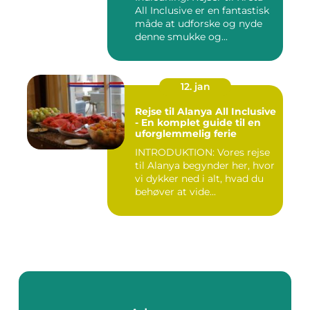
All Inclusive er en fantastisk
måde at udforske og nyde
denne smukke og...
12. jan
Rejse til Alanya All Inclusive
- En komplet guide til en
uforglemmelig ferie
INTRODUKTION: Vores rejse
til Alanya begynder her, hvor
vi dykker ned i alt, hvad du
behøver at vide...