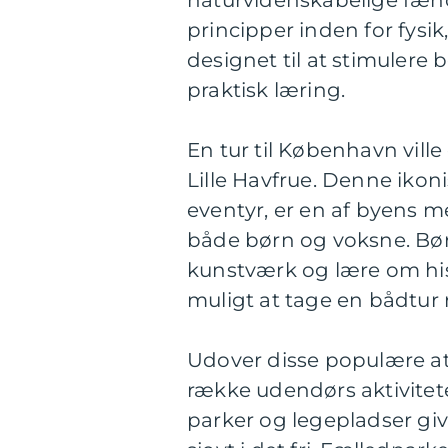
naturvidenskabelige fæ
principper inden for fysi
designet til at stimulere
praktisk læring.
En tur til København vil
Lille Havfrue. Denne ikon
eventyr, er en af byens m
både børn og voksne. Bø
kunstværk og lære om his
muligt at tage en bådtur 
Udover disse populære at
række udendørs aktivitete
parker og legepladser giv