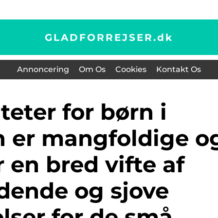
GLADFORREJSER.
dk
Annoncering
Om Os
Cookies
Kontakt Os
 er mangfoldige o
r en bred vifte af
ende og sjove
lser for de små