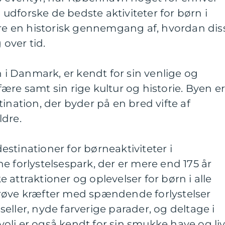
i udforske de bedste aktiviteter for børn i
 en historisk gennemgang af, hvordan dis
 over tid.
 Danmark, er kendt for sin venlige og
 samt sin rige kultur og historie. Byen e
ination, der byder på en bred vifte af
ldre.
stinationer for børneaktiviteter i
e forlystelsespark, der er mere end 175 år
attraktioner og oplevelser for børn i alle
røve kræfter med spændende forlystelser
eller, nyde farverige parader, og deltage i
oli er også kendt for sin smukke have og li