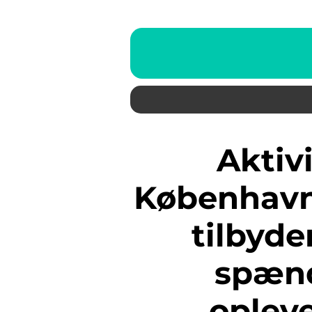
Aktiviteter for børn i
København
tilbyde
spænd
opleve