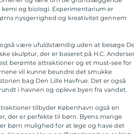
nomener og lære om de grundlæggende
k, kemi og biologi. Experimentarium er
 børns nysgerrighed og kreativitet gennem
le også være ufuldstændig uden at besøge D
iske skulptur, der er baseret på H.C. Anderse
est berømte attraktioner og et must-see for
rnene vil kunne beundre det smukke
torien bag Den Lille Havfrue. Det er også
rundt i havnen og opleve byen fra vandet.
traktioner tilbyder København også en
r, der er perfekte til børn. Byens mange
er børn mulighed for at lege og have det