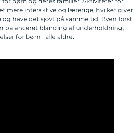
 for børn og deres familier. Aktiviteter for
t mere interaktive og lærerige, hvilket give
 og have det sjovt på samme tid. Byen forst
en balanceret blanding af underholdning,
lser for børn i alle aldre.