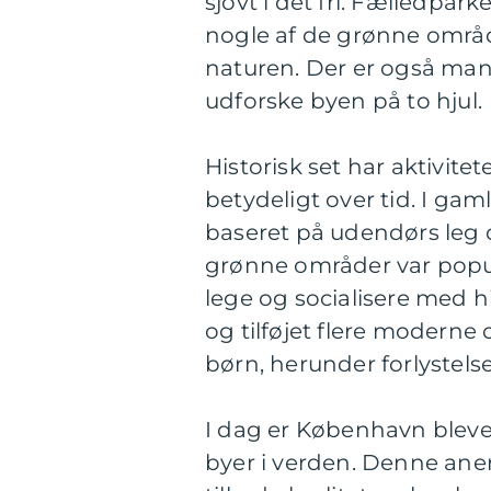
sjovt i det fri. Fælledpa
nogle af de grønne områ
naturen. Der er også mang
udforske byen på to hjul.
Historisk set har aktivite
betydeligt over tid. I g
baseret på udendørs leg 
grønne områder var popu
lege og socialisere med 
og tilføjet flere modern
børn, herunder forlystels
I dag er København bleve
byer i verden. Denne ane