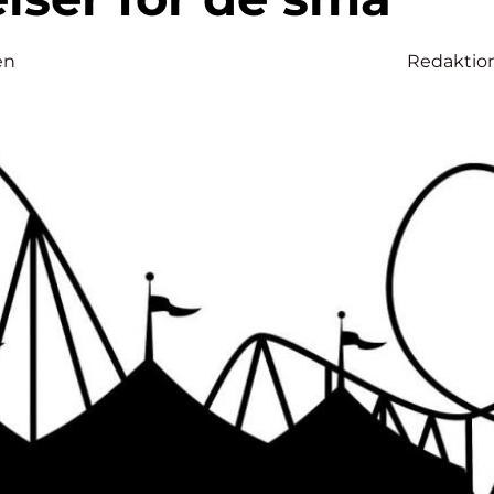
en
Redaktio