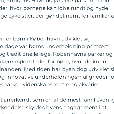
rken, Kongens Have og Ørstedsparken er blot
der, hvor børnene kan løbe rundt og nyde
e cykelstier, der gør det nemt for familier a
ter for børn i København udviklet sig
amle dage var børns underholdning primært
og traditionelle lege. Københavns parker og
lære mødesteder for børn, hvor de kunne
hinanden. Med tiden har byen dog udviklet s
e og innovative underholdningsmuligheder fo
esparker, videnskabscentre og akvarier.
t anerkendt som en af de mest familievenli
rkendelse skyldes byens engagement i at