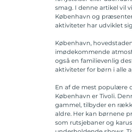
smag. I denne artikel vil v
København og præsentere
aktiviteter har udviklet sig
København, hovedstaden i
imødekommende atmosfære
også en familievenlig dest
aktiviteter for børn i alle a
En af de mest populære de
København er Tivoli. Denn
gammel, tilbyder en række 
aldre. Her kan børnene p
som rutsjebaner og karuss
underholdende shows. Tiv