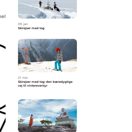
nel
09. jan
Skirejser med tog
21. nov
Skirejser med tog: den bæredygtige
vej til vintereventyr