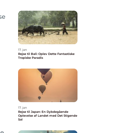
se
17. jan
r
Rejse til Bali: Oplev Dette Fantastiske
Tropiske Paradis
17. jan
Rejse til Japan: En Dybdegående
Oplevelse af Landet med Det Stigende
Sol
ve