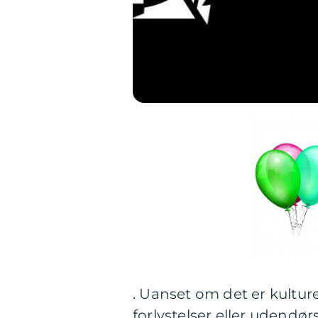
. Uanset om det er kultu
forlystelser eller udendø