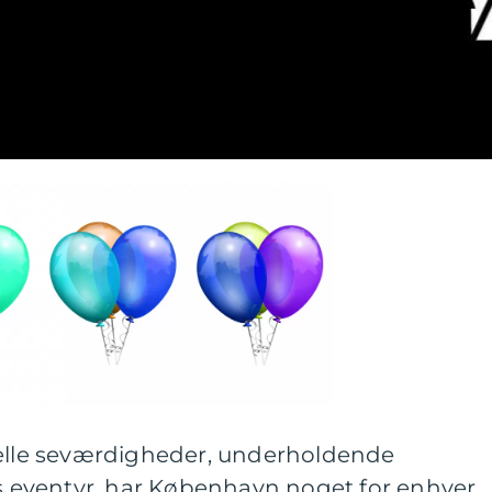
relle seværdigheder, underholdende
rs eventyr, har København noget for enhver