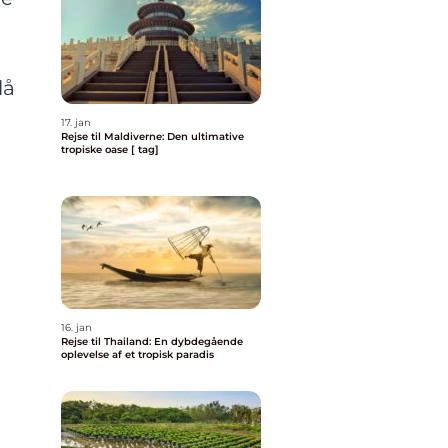
lå
17. jan
Rejse til Maldiverne: Den ultimative
g
tropiske oase [ tag]
16. jan
Rejse til Thailand: En dybdegående
oplevelse af et tropisk paradis