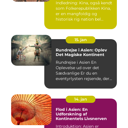
Indledning: Kina, også kendt
som Folkerepublikken Kina,
er en mangfoldig og
historisk rig nation bel...
15. jan
Rundrejse i Asien: Oplev
Det Magiske Kontinent
Rundrejse i Asien En
Oplevelse ud over det
Sædvanlige Er du en
eventyrlysten rejsende, der
drømmer...
14. jan
Flod i Asien: En
Udforskning af
Kontinentets Livsnerven
Introduktion: Asien er