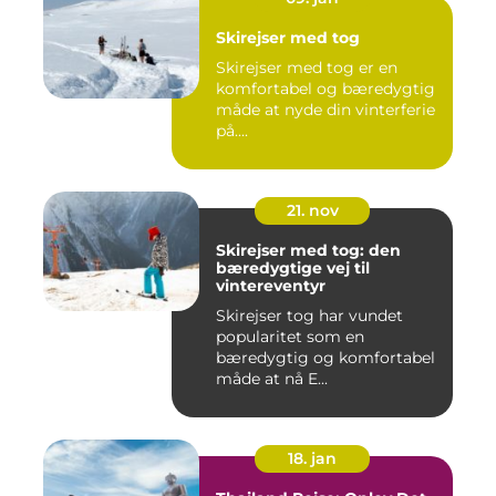
Skirejser med tog
Skirejser med tog er en
komfortabel og bæredygtig
måde at nyde din vinterferie
på....
21. nov
Skirejser med tog: den
bæredygtige vej til
vintereventyr
Skirejser tog har vundet
popularitet som en
bæredygtig og komfortabel
måde at nå E...
18. jan