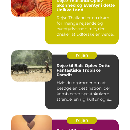
Rejse Thailand: Oplev
Skønhed og Eventyr i dette
Unikke Land
Rejse Thailand er en drøm
for mange rejsende og
eventyrlystne sjæle, der
ønsker at udforske en verde...
17. jan
Rejse til Bali: Oplev Dette
Fantastiske Tropiske
Paradis
Hvis du drømmer om at
besøge en destination, der
kombinerer spektakulære
strande, en rig kultur og e...
17. jan