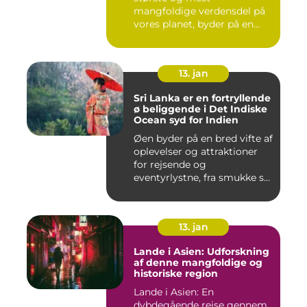
mangfoldige verdensdel på
vores planet, byder på en
uovertru...
13. jan
Sri Lanka er en fortryllende
ø beliggende i Det Indiske
Ocean syd for Indien
Øen byder på en bred vifte af
oplevelser og attraktioner
for rejsende og
eventyrlystne, fra smukke s...
13. jan
Lande i Asien: Udforskning
af denne mangfoldige og
historiske region
Lande i Asien: En
dybdegående rejse gennem