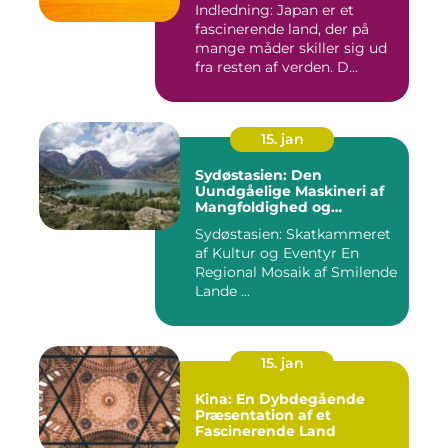
Indledning: Japan er et
fascinerende land, der på
mange måder skiller sig ud
fra resten af verden. D...
15. jan
Sydøstasien: Den
Uundgåelige Maskineri af
Mangfoldighed og
Skønhed [INDSÆT VIDEO
Sydøstasien: Skatkammeret
HER]
af Kultur og Eventyr En
Regional Mosaik af Smilende
Lande ...
15. jan
Kina: En Dybdegående
Præsentation af et
Fascinerende Land