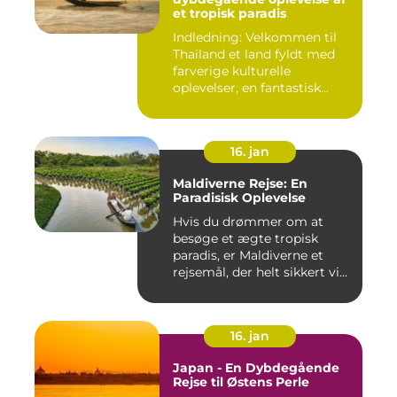
et tropisk paradis
Indledning: Velkommen til
Thailand et land fyldt med
farverige kulturelle
oplevelser, en fantastisk...
16. jan
Maldiverne Rejse: En
Paradisisk Oplevelse
Hvis du drømmer om at
besøge et ægte tropisk
paradis, er Maldiverne et
rejsemål, der helt sikkert vi...
16. jan
Japan - En Dybdegående
Rejse til Østens Perle