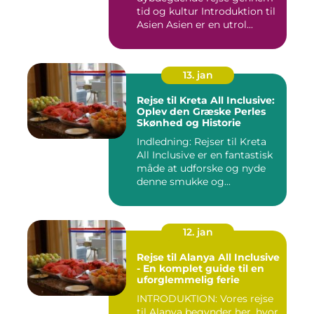
tid og kultur Introduktion til
Asien Asien er en utrol...
13. jan
Rejse til Kreta All Inclusive:
Oplev den Græske Perles
Skønhed og Historie
Indledning: Rejser til Kreta
All Inclusive er en fantastisk
måde at udforske og nyde
denne smukke og...
12. jan
Rejse til Alanya All Inclusive
- En komplet guide til en
uforglemmelig ferie
INTRODUKTION: Vores rejse
til Alanya begynder her, hvor