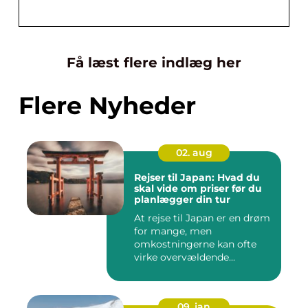
Få læst flere indlæg her
Flere Nyheder
02. aug
Rejser til Japan: Hvad du
skal vide om priser før du
planlægger din tur
At rejse til Japan er en drøm
for mange, men
omkostningerne kan ofte
virke overvældende...
09. jan