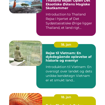
Thailand Rejse: Oplev Det
Eksotiske Østens Magiske
Skatkammer
Introduction to Thailand
Rejse I hjertet af Det
Sydøstasiatiske Ørige ligger
Thailand, et land rigt...
18. jan
Rejse til Vietnam: En
dybdegående oplevelse af
historie og eventyr
Introduktion til Vietnam: En
oversigt over landet og dets
unikke kendetegn Vietnam
er et smukt land...
18. jan