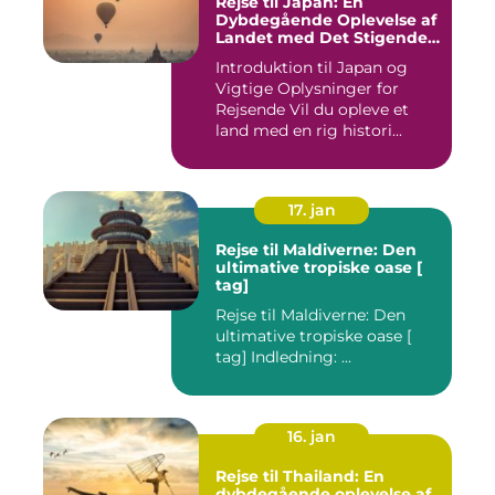
Rejse til Japan: En
Dybdegående Oplevelse af
Landet med Det Stigende
Sol
Introduktion til Japan og
Vigtige Oplysninger for
Rejsende Vil du opleve et
land med en rig histori...
17. jan
Rejse til Maldiverne: Den
ultimative tropiske oase [
tag]
Rejse til Maldiverne: Den
ultimative tropiske oase [
tag] Indledning: ...
16. jan
Rejse til Thailand: En
dybdegående oplevelse af