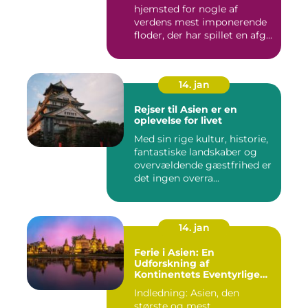
hjemsted for nogle af
verdens mest imponerende
floder, der har spillet en afg...
14. jan
Rejser til Asien er en
oplevelse for livet
Med sin rige kultur, historie,
fantastiske landskaber og
overvældende gæstfrihed er
det ingen overra...
14. jan
Ferie i Asien: En
Udforskning af
Kontinentets Eventyrlige
Skatte
Indledning: Asien, den
største og mest