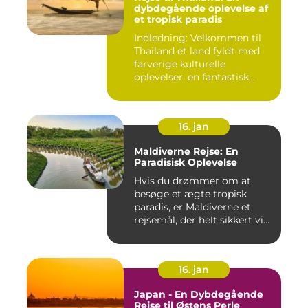
dybdegående oplevelse af
et tropisk paradis
Indledning: Velkommen til
Thailand et land fyldt med
farverige kulturelle
oplevelser, en fantastisk...
16. jan
Maldiverne Rejse: En
Paradisisk Oplevelse
Hvis du drømmer om at
besøge et ægte tropisk
paradis, er Maldiverne et
rejsemål, der helt sikkert vi...
16. jan
Japan - En Dybdegående
Rejse til Østens Perle