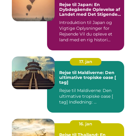
Rejse til Japan: En
Dybdegående Oplevelse af
Landet med Det Stigende
Sol
Introduktion til Japan og
Vigtige Oplysninger for
Rejsende Vil du opleve et
land med en rig histori...
17. jan
Rejse til Maldiverne: Den
ultimative tropiske oase [
tag]
Rejse til Maldiverne: Den
ultimative tropiske oase [
tag] Indledning: ...
16. jan
Rejse til Thailand: En