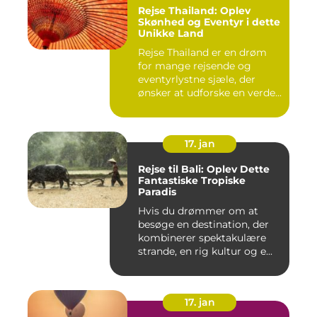
Rejse Thailand: Oplev
Skønhed og Eventyr i dette
Unikke Land
Rejse Thailand er en drøm
for mange rejsende og
eventyrlystne sjæle, der
ønsker at udforske en verde...
17. jan
Rejse til Bali: Oplev Dette
Fantastiske Tropiske
Paradis
Hvis du drømmer om at
besøge en destination, der
kombinerer spektakulære
strande, en rig kultur og e...
17. jan