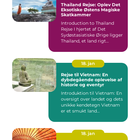
Thailand Rejse: Oplev Det
Eksotiske Østens Magiske
Skatkammer
Introduction to Thailand
Rejse I hjertet af Det
Sydøstasiatiske Ørige ligger
Thailand, et land rigt...
18. jan
Rejse til Vietnam: En
dybdegående oplevelse af
historie og eventyr
Introduktion til Vietnam: En
oversigt over landet og dets
unikke kendetegn Vietnam
er et smukt land...
18. jan