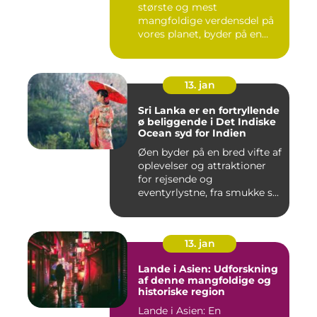
største og mest
mangfoldige verdensdel på
vores planet, byder på en
uovertru...
13. jan
Sri Lanka er en fortryllende
ø beliggende i Det Indiske
Ocean syd for Indien
Øen byder på en bred vifte af
oplevelser og attraktioner
for rejsende og
eventyrlystne, fra smukke s...
13. jan
Lande i Asien: Udforskning
af denne mangfoldige og
historiske region
Lande i Asien: En