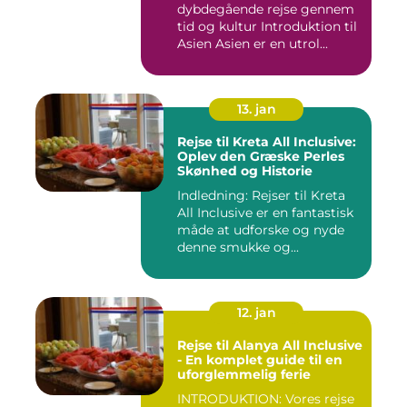
dybdegående rejse gennem
tid og kultur Introduktion til
Asien Asien er en utrol...
13. jan
Rejse til Kreta All Inclusive:
Oplev den Græske Perles
Skønhed og Historie
Indledning: Rejser til Kreta
All Inclusive er en fantastisk
måde at udforske og nyde
denne smukke og...
12. jan
Rejse til Alanya All Inclusive
- En komplet guide til en
uforglemmelig ferie
INTRODUKTION: Vores rejse