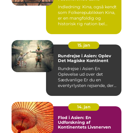
Indledning: Kina, også kendt
som Folkerepublikken Kina,
er en mangfoldig og
historisk rig nation bel...
15. jan
Rundrejse i Asien: Oplev
Det Magiske Kontinent
Rundrejse i Asien En
Oplevelse ud over det
Sædvanlige Er du en
eventyrlysten rejsende, der
drømmer...
14. jan
Flod i Asien: En
Udforskning af
Kontinentets Livsnerven