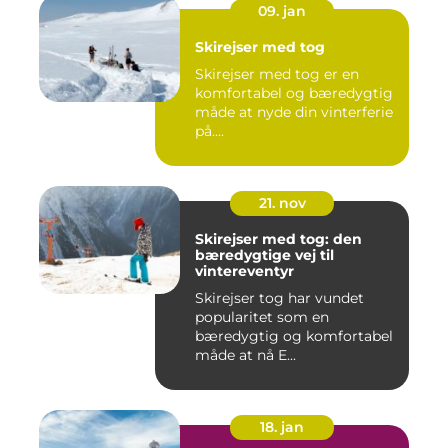
09. jan
Skirejser med tog
Skirejser med tog er en
komfortabel og bæredygtig
måde at nyde din vinterferie
på....
21. nov
Skirejser med tog: den
bæredygtige vej til
vintereventyr
Skirejser tog har vundet
popularitet som en
bæredygtig og komfortabel
måde at nå E...
18. jan