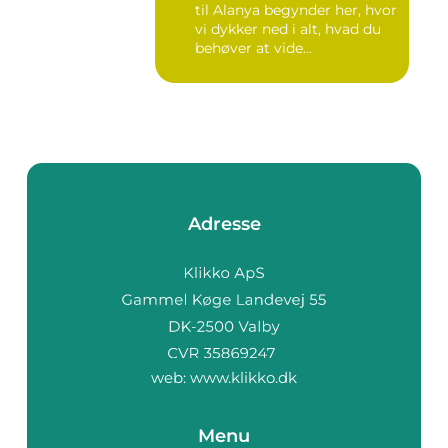
til Alanya begynder her, hvor
vi dykker ned i alt, hvad du
behøver at vide...
Adresse
web:
www.klikko.dk
Menu