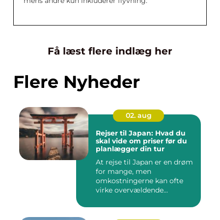
mens andre kun inkluderer flyvning.
Få læst flere indlæg her
Flere Nyheder
02. aug
Rejser til Japan: Hvad du
skal vide om priser før du
planlægger din tur
At rejse til Japan er en drøm
for mange, men
omkostningerne kan ofte
virke overvældende...