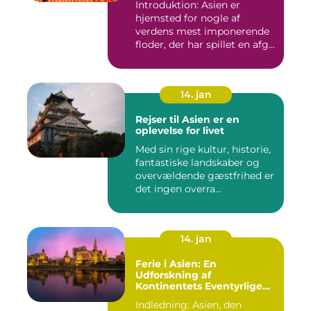
Introduktion: Asien er
hjemsted for nogle af
verdens mest imponerende
floder, der har spillet en afg...
14. jan
Rejser til Asien er en
oplevelse for livet
Med sin rige kultur, historie,
fantastiske landskaber og
overvældende gæstfrihed er
det ingen overra...
14. jan
Ferie i Asien: En
Udforskning af
Kontinentets Eventyrlige
Skatte
Indledning: Asien, den