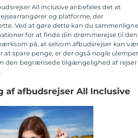
udsrejser All Inclusive anbefales det at
 rejsearrangører og platforme, der
 dette. Ved at gøre dette kan du sammenlign
tinationer for at finde din drømmerejse til den
mærksom på, at selvom afbudsrejser kan væ
or at spare penge, er der også nogle ulempe
m den begrænsede tilgængelighed af rejser
.
g af afbudsrejser All Inclusive