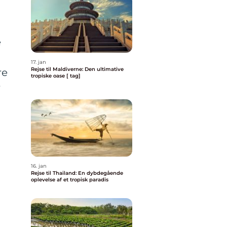
e
17. jan
Rejse til Maldiverne: Den ultimative
re
tropiske oase [ tag]
r
16. jan
Rejse til Thailand: En dybdegående
oplevelse af et tropisk paradis