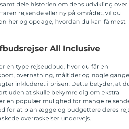
e, samt dele historien om dens udvikling over
faren rejsende eller ny på området, vil du
ion her og opdage, hvordan du kan få mest
budsrejser All Inclusive
 er en type rejseudbud, hvor du får en
port, overnatning, måltider og nogle gang
gter inkluderet i prisen. Dette betyder, at d
rt uden at skulle bekymre dig om ekstra
t er en populær mulighed for mange rejsend
d for at planlægge og budgettere deres rej
skede overraskelser undervejs.