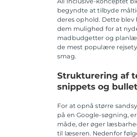
All Inclusive-konceptet bl
begyndte at tilbyde målti
deres ophold. Dette blev 
dem mulighed for at nyde
madbudgetter og planlægni
de mest populære rejsetyp
smag.
Strukturering af 
snippets og bulle
For at opnå større sandsy
på en Google-søgning, er 
måde, der øger læsbarhed
til læseren. Nedenfor føl