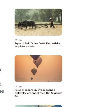
17. jan
Rejse til Bali: Oplev Dette Fantastiske
Tropiske Paradis
e
u
e,
17. jan
se
Rejse til Japan: En Dybdegående
Oplevelse af Landet med Det Stigende
Sol