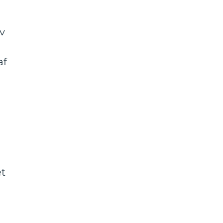
v
af
et