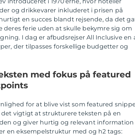
ev introduceret i 1970’erne, hvor hoteller
der og drikkevarer inkluderet i prisen på
hurtigt en succes blandt rejsende, da det ga
 deres ferie uden at skulle bekymre sig om
ng. I dag er afbudsrejser All Inclusive en 
er, der tilpasses forskellige budgetter og
teksten med fokus på featured
tpoints
nlighed for at blive vist som featured snipp
det vigtigt at strukturere teksten på en
en og giver hurtig og relevant information
ger en eksempelstruktur med og h2 tags: