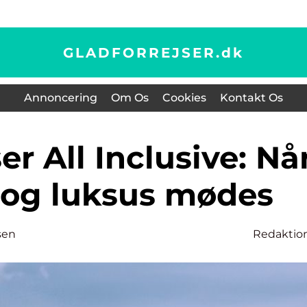
GLADFORREJSER.
dk
Annoncering
Om Os
Cookies
Kontakt Os
 og luksus mødes
sen
Redaktio