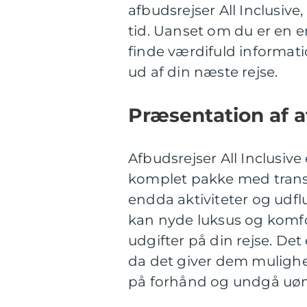
afbudsrejser All Inclusiv
tid. Uanset om du er en er
finde værdifuld informat
ud af din næste rejse.
Præsentation af af
Afbudsrejser All Inclusive
komplet pakke med trans
endda aktiviteter og udflu
kan nyde luksus og komfo
udgifter på din rejse. De
da det giver dem mulighe
på forhånd og undgå uøn